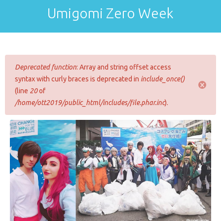
Umigomi Zero Week
Deprecated function
: Array and string offset access
syntax with curly braces is deprecated in
include_once()
(line
20
of
/home/ott2019/public_html/includes/file.phar.inc
).